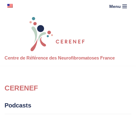
contenu
English
Menu
principal
Aller
au
contenu
Centre de Référence des Neurofibromatoses France
CERENEF
Podcasts