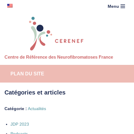
contenu
English
Menu
principal
Aller
au
contenu
Centre de Référence des Neurofibromatoses France
PLAN DU SITE
Catégories et articles
Catégorie :
Actualités
JDP 2023
Podcasts