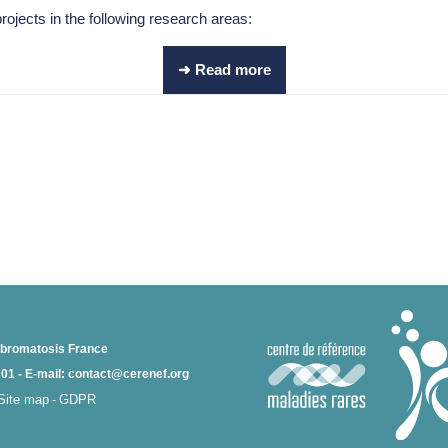
rojects in the following research areas:
➜ Read more
ibromatosis France
25 01 - E-mail: contact@cerenef.org
Site map
GDPR
-